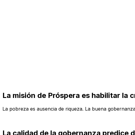
Visita
Negocios
Inmuebles
Soluciones
Misión
Más
La misión de Próspera es habilitar la 
La pobreza es ausencia de riqueza.
La buena gobernanza p
La calidad de la gobernanza predice d