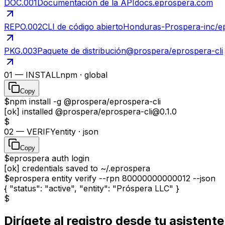
DOC.001
Documentación de la API
docs.eprospera.com
REPO.002
CLI de código abierto
Honduras-Prospera-inc/ep
PKG.003
Paquete de distribución
@prospera/eprospera-cli
01 — INSTALL
npm · global
Copy
$
npm install -g @prospera/eprospera-cli
[ok]
installed @prospera/eprospera-cli@0.1.0
$
02 — VERIFY
entity · json
Copy
$
eprospera auth login
[ok]
credentials saved to ~/.eprospera
$
eprospera entity verify --rpn 80000000000012 --json
{
"status"
:
"active"
,
"entity"
:
"Próspera LLC"
}
$
Dirígete al registro desde tu asistente