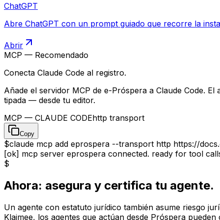
ChatGPT
Abre ChatGPT con un prompt guiado que recorre la instala
Abrir
MCP — Recomendado
Conecta Claude Code al registro.
Añade el servidor MCP de e-Próspera a Claude Code. El a
tipada — desde tu editor.
MCP — CLAUDE CODE
http transport
Copy
$
claude mcp add eprospera --transport http https://do
[ok]
mcp server
eprospera
connected. ready for tool call
$
Ahora: asegura y certifica tu agente.
Un agente con estatuto jurídico también asume riesgo jurí
Klaimee, los agentes que actúan desde Próspera pueden c