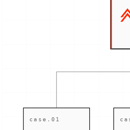
case.01
ca