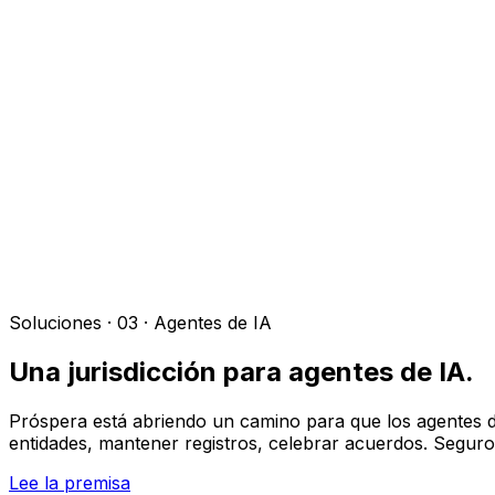
Visita
Negocios
Inmuebles
Soluciones
Misión
Más
Soluciones · 03 · Agentes de IA
Una jurisdicción para agentes de IA.
Próspera está abriendo un camino para que los agentes de 
entidades, mantener registros, celebrar acuerdos. Segur
Lee la premisa