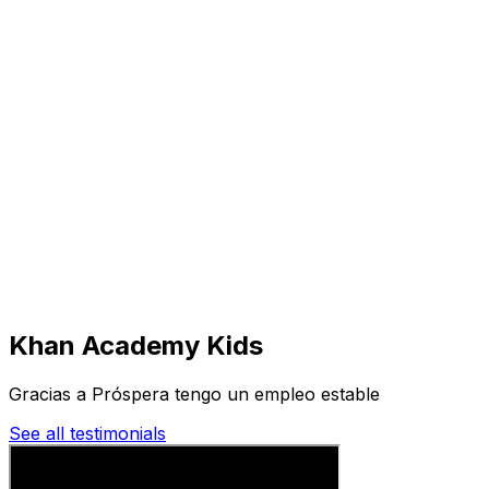
Visita
Negocios
Inmuebles
Soluciones
Misión
Más
Khan Academy Kids
Gracias a Próspera tengo un empleo estable
See all testimonials