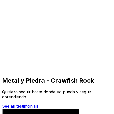
Visita
Negocios
Inmuebles
Soluciones
Misión
Más
Metal y Piedra - Crawfish Rock
Quisiera seguir hasta donde yo pueda y seguir
aprendiendo.
See all testimonials