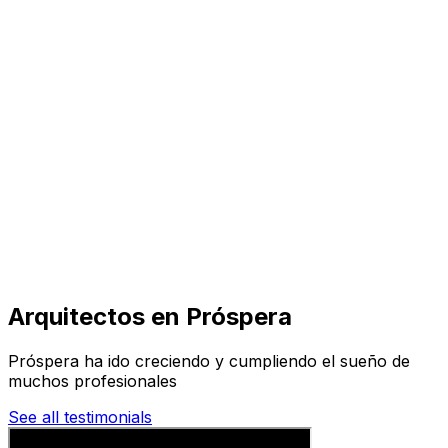
Visita
Negocios
Inmuebles
Soluciones
Misión
Más
Arquitectos en Próspera
Próspera ha ido creciendo y cumpliendo el sueño de
muchos profesionales
See all testimonials