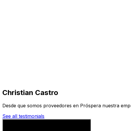
Visita
Negocios
Inmuebles
Soluciones
Misión
Más
Christian Castro
Desde que somos proveedores en Próspera nuestra empr
See all testimonials