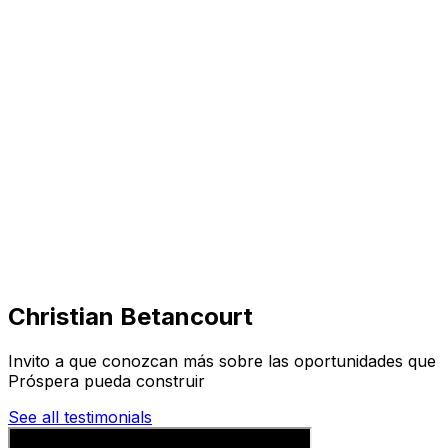
Visita
Negocios
Inmuebles
Soluciones
Misión
Más
Christian Betancourt
Invito a que conozcan más sobre las oportunidades que
Próspera pueda construir
See all testimonials