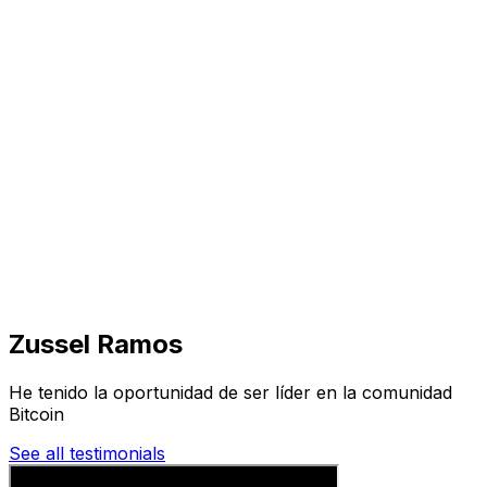
Visita
Negocios
Inmuebles
Soluciones
Misión
Más
Zussel Ramos
He tenido la oportunidad de ser líder en la comunidad
Bitcoin
See all testimonials