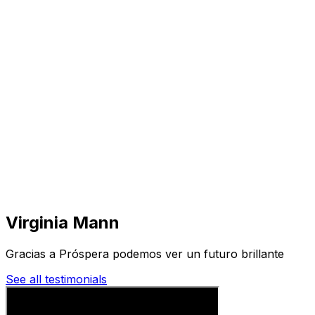
Visita
Negocios
Inmuebles
Soluciones
Misión
Más
Virginia Mann
Gracias a Próspera podemos ver un futuro brillante
See all testimonials