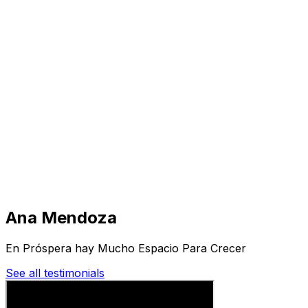
Visita
Negocios
Inmuebles
Soluciones
Misión
Más
Ana Mendoza
En Próspera hay Mucho Espacio Para Crecer
See all testimonials