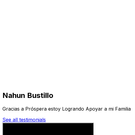
Visita
Negocios
Inmuebles
Soluciones
Misión
Más
Nahun Bustillo
Gracias a Próspera estoy Logrando Apoyar a mi Familia
See all testimonials