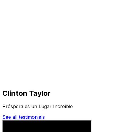
Visita
Negocios
Inmuebles
Soluciones
Misión
Más
Clinton Taylor
Próspera es un Lugar Increíble
See all testimonials