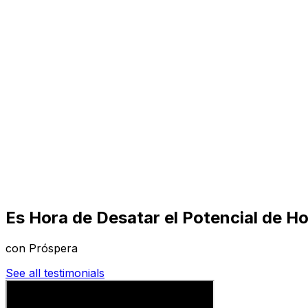
Visita
Negocios
Inmuebles
Soluciones
Misión
Más
Es Hora de Desatar el Potencial de H
con Próspera
See all testimonials