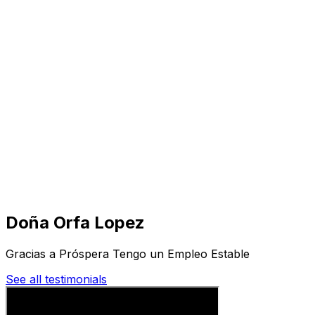
Visita
Negocios
Inmuebles
Soluciones
Misión
Más
Doña Orfa Lopez
Gracias a Próspera Tengo un Empleo Estable
See all testimonials